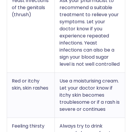
Yeast infections
Ask your pharmacist to
of the genitals
recommend a suitable
(thrush)
treatment to relieve your
symptoms. Let your
doctor know if you
experience repeated
infections. Yeast
infections can also be a
sign your blood sugar
level is not well controlled
Red or itchy
Use a moisturising cream.
skin, skin rashes
Let your doctor know if
itchy skin becomes
troublesome or if a rash is
severe or continues
Feeling thirsty
Always try to drink