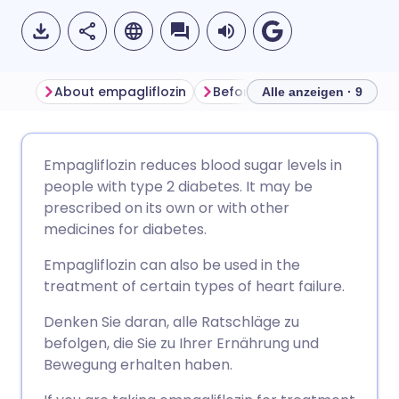
About empagliflozin
Alle anzeigen · 9
Per E-Mail teilen
🇬🇧 English
🇩🇪 Deutsch
Empagliflozin reduces blood sugar levels in
people with type 2 diabetes. It may be
Teilen über Facebook
🇪🇸 Español
🇫🇷 Français
prescribed on its own or with other
medicines for diabetes.
Teilen über LinkedIn
🇮🇹 Italiano
🇵🇹 Portugu
Empagliflozin can also be used in the
treatment of certain types of heart failure.
Teilen über X
🇮🇳 हिन्दी
🇮🇱 עברית
Denken Sie daran, alle Ratschläge zu
befolgen, die Sie zu Ihrer Ernährung und
Teilen über WhatsApp
🇸🇦 عربي
🇸🇪 Svenska
Bewegung erhalten haben.