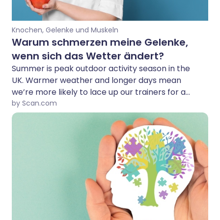
Knochen, Gelenke und Muskeln
Warum schmerzen meine Gelenke,
wenn sich das Wetter ändert?
Summer is peak outdoor activity season in the
UK. Warmer weather and longer days mean
we’re more likely to lace up our trainers for a
run, pull the bike from the garage, play
by Scan.com
rounders in the park, or overhaul the garden.
But it’s also the time when joint pain peaks, and
it isn’t just from being more active. Surprisingly,
the weather can also play a role in aching,
painful joints.