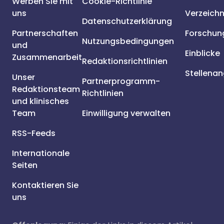
Werben Sie mit
Cookie-Richtlinie
uns
Verzeichn
Datenschutzerklärung
Partnerschaften
Forschun
Nutzungsbedingungen
und
Einblicke
Zusammenarbeit
Redaktionsrichtlinien
Stellena
Unser
Partnerprogramm-
Redaktionsteam
Richtlinien
und klinisches
Team
Einwilligung verwalten
RSS-Feeds
Internationale
Seiten
Kontaktieren Sie
uns