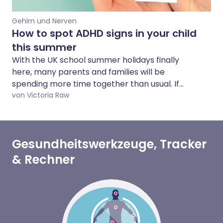
Gehirn und Nerven
How to spot ADHD signs in your child
this summer
With the UK school summer holidays finally
here, many parents and families will be
spending more time together than usual. If
you've been wondering whether your child
von Victoria Raw
might have ADHD, the summer holidays can be
a good chance to notice how they behave in
different situations and routines. We spoke to a
Gesundheitswerkzeuge, Tracker
specialist about the signs to look out for, and
what to do if you think your child may have
& Rechner
ADHD.