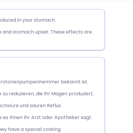
utsch
oduced in your stomach.
and stomach upset. These effects are
nçais
rtuguês
עב
s Protonenpumpenhemmer bekannt ist.
enska
zu reduzieren, die Ihr Magen produziert.
chwüre und sauren Reflux.
 es Ihnen Ihr Arzt oder Apotheker sagt.
hey have a special coating.