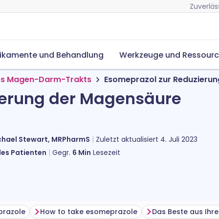
Zuverläs
ikamente und Behandlung
Werkzeuge und Ressour
es Magen-Darm-Trakts
Esomeprazol zur Reduzieru
ierung der Magensäure
chael Stewart, MRPharmS
Zuletzt aktualisiert
4. Juli 2023
des Patienten
Gegr.
6
Min
Lesezeit
prazole
How to take esomeprazole