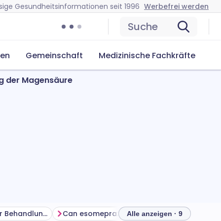
sige Gesundheitsinformationen seit 1996
Werbefrei werden
Suche
cen
Gemeinschaft
Medizinische Fachkräfte
ng der Magensäure
Das Beste aus Ihrer Behandlung herausholen
Can esomeprazole cause problems?
How to
Alle anzeigen · 9