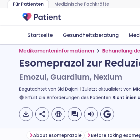
Für Patienten
Medizinische Fachkräfte
Startseite
Gesundheitsberatung
Med
Medikamenteninformationen
Behandlung d
Esomeprazol zur Reduz
Emozul, Guardium, Nexium
Begutachtet von
Sid Dajani
Zuletzt aktualisiert von
Mi
Erfüllt die Anforderungen des Patienten
Richtlinien 
About esomeprazole
Before taking esome