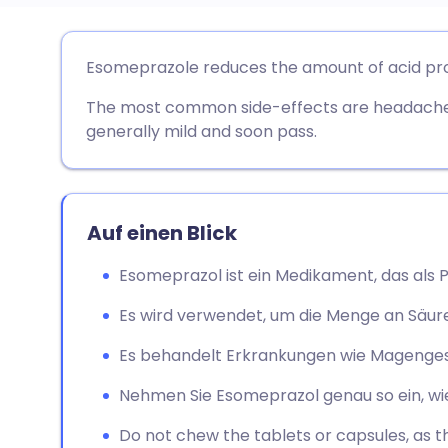
Per E-Mail teilen
🇬🇧 English
🇩🇪 De
Esomeprazole reduces the amount of acid pr
The most common side-effects are headache 
Teilen über Facebook
🇪🇸 Español
🇫🇷 Fra
generally mild and soon pass.
Teilen über LinkedIn
🇮🇹 Italiano
🇵🇹 Po
Teilen über X
🇮🇳 हिन्दी
🇮🇱 רית
Auf einen Blick
Esomeprazol ist ein Medikament, das al
Teilen über WhatsApp
🇸🇦 عربي
🇸🇪 Sv
Es wird verwendet, um die Menge an Säure 
Link kopieren
Es behandelt Erkrankungen wie Magenges
Nehmen Sie Esomeprazol genau so ein, wie
Do not chew the tablets or capsules, as t