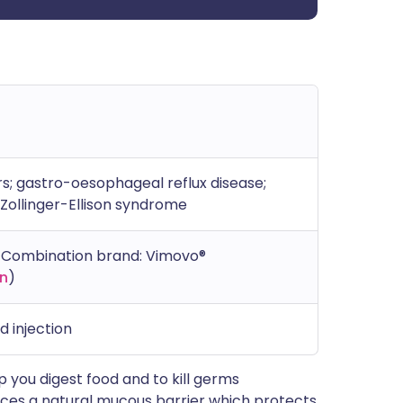
rs; gastro-oesophageal reflux disease;
 Zollinger-Ellison syndrome
 Combination brand: Vimovo®
n
)
d injection
p you digest food and to kill germs
oduces a natural mucous barrier which protects