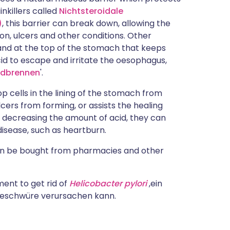
nkillers called
Nichtsteroidale
)
, this barrier can break down, allowing the
n, ulcers and other conditions. Other
nd at the top of the stomach that keeps
cid to escape and irritate the oesophagus,
dbrennen
'.
 cells in the lining of the stomach from
cers from forming, or assists the healing
decreasing the amount of acid, they can
disease, such as heartburn.
can be bought from pharmacies and other
ment to get rid of
Helicobacter pylori
,ein
eschwüre verursachen kann.