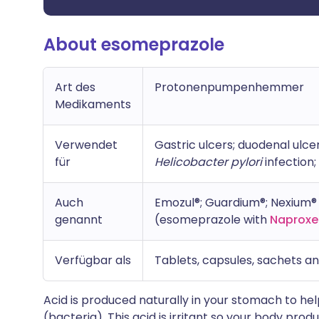
About esomeprazole
Art des
Protonenpumpenhemmer
Medikaments
Verwendet
Gastric ulcers; duodenal ulce
für
Helicobacter pylori
infection;
Auch
Emozul®; Guardium®; Nexium®
genannt
(esomeprazole with
Naproxe
Verfügbar als
Tablets, capsules, sachets an
Acid is produced naturally in your stomach to hel
(bacteria). This acid is irritant so your body pr