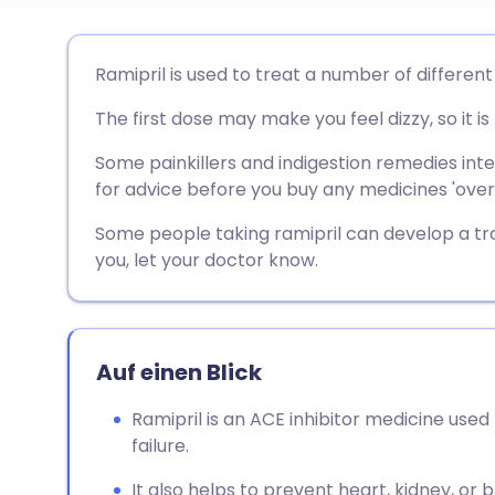
Per E-Mail teilen
🇬🇧 English
🇩🇪 De
Ramipril is used to treat a number of different
The first dose may make you feel dizzy, so it i
Über Facebook teilen
🇪🇸 Español
🇫🇷 Fra
Some painkillers and indigestion remedies inte
Teilen über LinkedIn
🇮🇹 Italiano
🇵🇹 Po
for advice before you buy any medicines 'over
Some people taking ramipril can develop a tr
Teilen über X
🇮🇳 हिन्दी
🇮🇱 רית
you, let your doctor know.
Teilen über WhatsApp
🇸🇦 عربي
🇸🇪 Sv
Auf einen Blick
Link kopieren
Ramipril is an ACE inhibitor medicine used
failure.
It also helps to prevent heart, kidney, or b