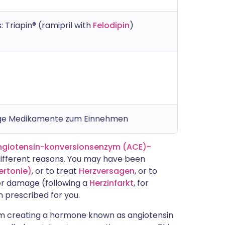
 Triapin® (ramipril with
Felodipin
)
sige Medikamente zum Einnehmen
ngiotensin-konversionsenzym (ACE)-
 different reasons. You may have been
ertonie)
, or to treat
Herzversagen
, or to
er damage (following a
Herzinfarkt
, for
n prescribed for you.
rom creating a hormone known as angiotensin