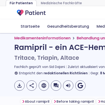
Für Patienten
Medizinische Fachkräfte
Startseite
Gesundheitsberatung
Med
Medikamenteninformationen
Behandlung un
Ramipril - ein ACE-He
Tritace, Triapin, Altace
Fachlich geprüft von
Sid Dajani
Zuletzt aktualisiert vo
Entspricht den
redaktionellen Richtlinien
Gegr.
8
M
About ramipril
Before taking ramipril
Ho