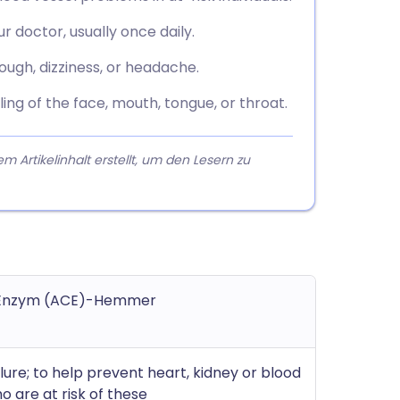
r doctor, usually once daily.
ugh, dizziness, or headache.
ing of the face, mouth, tongue, or throat.
rtikelinhalt erstellt, um den Lesern zu
g-Enzym (ACE)-Hemmer
lure; to help prevent heart, kidney or blood
 are at risk of these