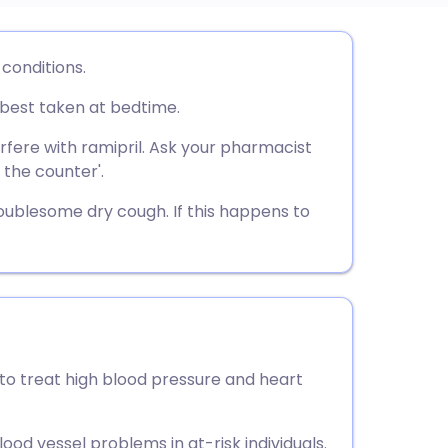
utsch
 conditions.
s best taken at bedtime.
nçais
rfere with ramipril. Ask your pharmacist
rtuguês
 the counter'.
oublesome dry cough. If this happens to
עב
enska
 to treat high blood pressure and heart
lood vessel problems in at-risk individuals.