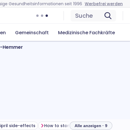
sige Gesundheitsinformationen seit 1996
Werbefrei werden
Suche
cen
Gemeinschaft
Medizinische Fachkräfte
CE-Hemmer
pril side-effects
How to store ramipril
Alle anzeigen · 9