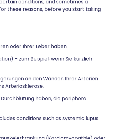
 certain conditions, and sometimes a
For these reasons, before you start taking
eren oder Ihrer Leber haben.
ion) – zum Beispiel, wenn Sie kürzlich
agerungen an den Wänden Ihrer Arterien
 Arteriosklerose.
 Durchblutung haben, die periphere
includes conditions such as systemic lupus
rzmuskelerkrankung (Kardiomyopathie) oder