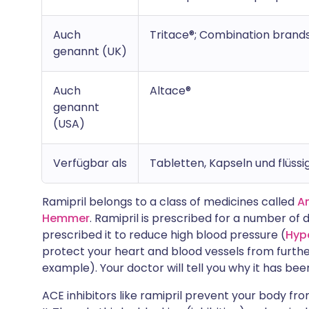
Auch
Tritace®; Combination brands:
genannt (UK)
Auch
Altace®
genannt
(USA)
Verfügbar als
Tabletten, Kapseln und flüs
Ramipril belongs to a class of medicines called
A
Hemmer
. Ramipril is prescribed for a number of
prescribed it to reduce high blood pressure (
Hyp
protect your heart and blood vessels from furth
example). Your doctor will tell you why it has bee
ACE inhibitors like ramipril prevent your body f