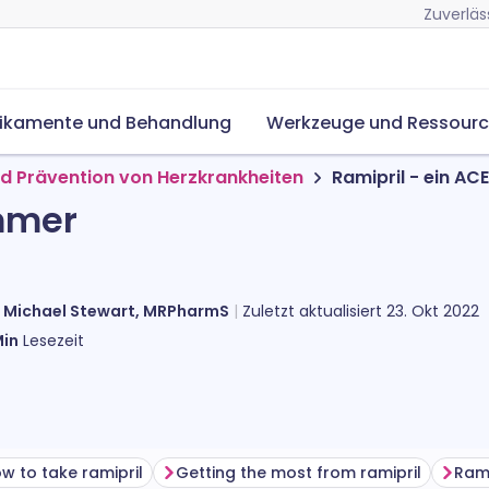
Zuverläs
ikamente und Behandlung
Werkzeuge und Ressour
d Prävention von Herzkrankheiten
Ramipril - ein A
mmer
n
Michael Stewart, MRPharmS
Zuletzt aktualisiert
23. Okt 2022
in
Lesezeit
w to take ramipril
Getting the most from ramipril
Rami