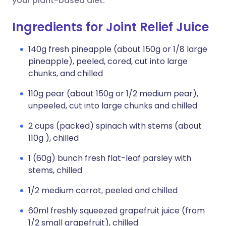
your plant-based diet.
Ingredients for Joint Relief Juice
140g fresh pineapple (about 150g or 1/8 large
pineapple), peeled, cored, cut into large
chunks, and chilled
110g pear (about 150g or 1/2 medium pear),
unpeeled, cut into large chunks and chilled
2 cups (packed) spinach with stems (about
110g ), chilled
1 (60g) bunch fresh flat-leaf parsley with
stems, chilled
1/2 medium carrot, peeled and chilled
60ml freshly squeezed grapefruit juice (from
1/2 small grapefruit), chilled