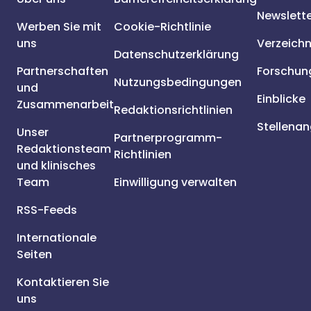
Newslett
Werben Sie mit
Cookie-Richtlinie
uns
Verzeichn
Datenschutzerklärung
Partnerschaften
Forschun
Nutzungsbedingungen
und
Einblicke
Zusammenarbeit
Redaktionsrichtlinien
Stellena
Unser
Partnerprogramm-
Redaktionsteam
Richtlinien
und klinisches
Team
Einwilligung verwalten
RSS-Feeds
Internationale
Seiten
Kontaktieren Sie
uns