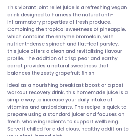
This vibrant joint relief juice is a refreshing vegan
drink designed to harness the natural anti-
inflammatory properties of fresh produce.
Per E-Mail teilen
🇬🇧 English
🇩🇪 Deutsch
Combining the tropical sweetness of pineapple,
which contains the enzyme bromelain, with
Teilen über Facebook
🇪🇸 Español
🇫🇷 Français
nutrient-dense spinach and flat-leaf parsley,
this juice offers a clean and revitalising flavour
profile. The addition of crisp pear and earthy
Teilen über LinkedIn
🇮🇹 Italiano
🇵🇹 Portugu
carrot provides a natural sweetness that
balances the zesty grapefruit finish.
Teilen über X
🇮🇳 हिन्दी
🇮🇱 עברית
Ideal as a nourishing breakfast boost or a post-
workout recovery drink, this homemade juice is a
Teilen über WhatsApp
🇸🇦 عربي
🇸🇪 Svenska
simple way to increase your daily intake of
vitamins and antioxidants. The recipe is quick to
Link kopieren
prepare using a standard juicer and focuses on
fresh, whole ingredients to support wellbeing.
Serve it chilled for a delicious, healthy addition to