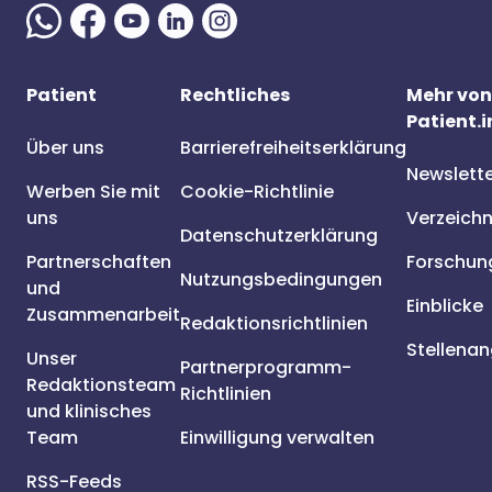
Patient
Rechtliches
Mehr von
Patient.i
Über uns
Barrierefreiheitserklärung
Newslett
Werben Sie mit
Cookie-Richtlinie
uns
Verzeichn
Datenschutzerklärung
Partnerschaften
Forschun
Nutzungsbedingungen
und
Einblicke
Zusammenarbeit
Redaktionsrichtlinien
Stellena
Unser
Partnerprogramm-
Redaktionsteam
Richtlinien
und klinisches
Team
Einwilligung verwalten
RSS-Feeds