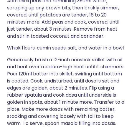
Add chickpeas and remaining 350ml water,
scraping up any brown bits, then briskly simmer,
covered, until potatoes are tender, 16 to 20
minutes more. Add peas and cook, covered, until
just tender, about 3 minutes. Remove from heat
and stir in toasted coconut and coriander.
Whisk flours, cumin seeds, salt, and water in a bowl.
Generously brush a 12-inch nonstick skillet with oil
and heat over medium-high heat until it shimmers.
Pour 120ml batter into skillet, swirling until bottom
is coated. Cook, undisturbed, until dosa is set and
edges are golden, about 2 minutes. Flip using a
rubber spatula and cook dosa until underside is
golden in spots, about 1 minute more. Transfer to a
plate. Make more dosas with remaining batter,
stacking and covering loosely with foil to keep
warm. To serve, spoon masala filling into dosas.