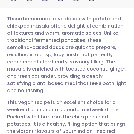
These homemade rava dosas with potato and
chickpea masala offer a delightful combination
of textures and warm, aromatic spices. Unlike
Per E-Mail teilen
🇬🇧 English
🇩🇪 Deutsch
traditional fermented pancakes, these
semolina-based dosas are quick to prepare,
Teilen über Facebook
🇪🇸 Español
🇫🇷 Français
resulting in a crisp, lacy finish that perfectly
complements the hearty, savoury filling. The
masala is enriched with toasted coconut, ginger,
Teilen über LinkedIn
🇮🇹 Italiano
🇵🇹 Portugu
and fresh coriander, providing a deeply
satisfying plant-based meal that feels both light
Teilen über X
🇮🇳 हिन्दी
🇮🇱 עברית
and nourishing.
This vegan recipe is an excellent choice for a
Teilen über WhatsApp
🇸🇦 عربي
🇸🇪 Svenska
weekend brunch or a colourful midweek dinner.
Packed with fibre from the chickpeas and
Link kopieren
potatoes, it is a healthy, filling option that brings
the vibrant flavours of South Indian-inspired