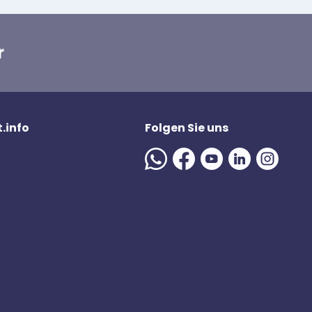
r
.info
Folgen Sie uns