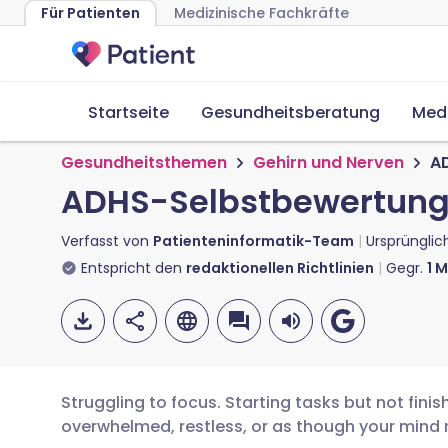
Für Patienten
Medizinische Fachkräfte
Startseite
Gesundheitsberatung
Med
Gesundheitsthemen
Gehirn und Nerven
A
ADHS-Selbstbewertung
Verfasst von
Patienteninformatik-Team
Ursprünglic
Entspricht den
redaktionellen Richtlinien
Gegr.
1
M
Struggling to focus. Starting tasks but not fini
overwhelmed, restless, or as though your mind n