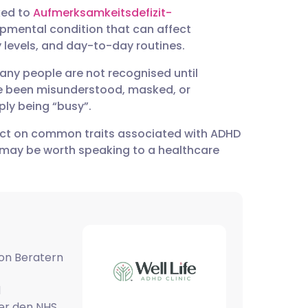
utsch
ked to
Aufmerksamkeitsdefizit-
pmental condition that can affect
nçais
y levels, and day-to-day routines.
any people are not recognised until
rtuguês
 been misunderstood, masked, or
mply being “busy”.
עב
flect on common traits associated with ADHD
t may be worth speaking to a healthcare
enska
on Beratern
d
er den NHS.