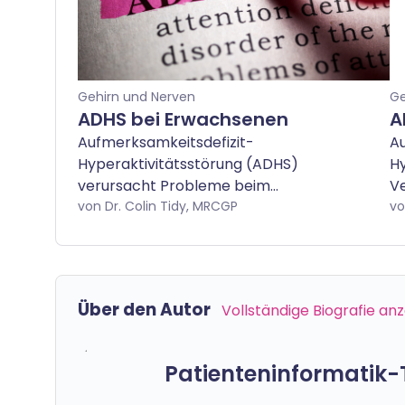
Gehirn und Nerven
Ge
ADHS bei Erwachsenen
A
Aufmerksamkeitsdefizit-
Au
Hyperaktivitätsstörung (ADHS)
Hy
verursacht Probleme beim
Ve
Konzentrieren (Unaufmerksamkeit),
von Dr. Colin Tidy, MRCGP
sc
vo
beim Überaktivsein und bei
v
Schwierigkeiten, fokussiert zu bleiben
d
(Hyperaktivität). Die durch ADHS
(S
verursachten Schwierigkeiten reichen
od
Über den Autor
Vollständige Biografie an
von leicht bis schwer. Obwohl ADHS in
ak
der Kindheit beginnt, bestehen die
bl
Probleme oft bis ins Erwachsenenalter.
Patienteninformatik
Manchmal wird bei Erwachsenen
erstmals eine ADHS-Diagnose gestellt,