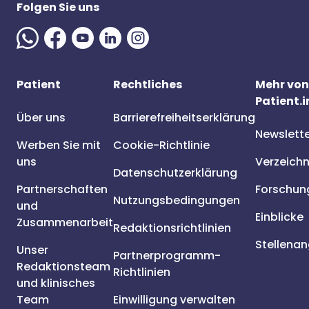
Folgen Sie uns
Patient
Rechtliches
Mehr von
Patient.i
Über uns
Barrierefreiheitserklärung
Newslett
Werben Sie mit
Cookie-Richtlinie
uns
Verzeichn
Datenschutzerklärung
Partnerschaften
Forschun
Nutzungsbedingungen
und
Einblicke
Zusammenarbeit
Redaktionsrichtlinien
Stellena
Unser
Partnerprogramm-
Redaktionsteam
Richtlinien
und klinisches
Team
Einwilligung verwalten