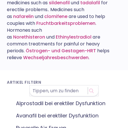
medicines such as
sildenafil
und
tadalafil
for
erectile problems.
.
Medicines such
as
nafarelin
und
clomifene
are used to help
couples with
Fruchtbarkeitsproblemen
.
Hormones such
as
Norethisteron
und
Ethinylestradiol
are
common treatments for painful or heavy
periods.
Östrogen- und Gestagen-HRT
helps
relieve
Wechseljahresbeschwerden
.
ARTIKEL FILTERN
Alprostadil bei erektiler Dysfunktion
Avanafil bei erektiler Dysfunktion
Buserelin für Frauen