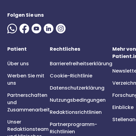
Folgen Sie uns
Patient
Rechtliches
Mehr von
Patient.i
Über uns
Barrierefreiheitserklärung
Newslett
Werben Sie mit
Cookie-Richtlinie
uns
Verzeichn
Datenschutzerklärung
Partnerschaften
Forschun
Nutzungsbedingungen
und
Einblicke
Zusammenarbeit
Redaktionsrichtlinien
Stellena
Unser
Partnerprogramm-
Redaktionsteam
Richtlinien