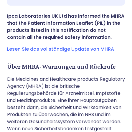
Teilen über X
🇮🇳 हिन्दी
🇮🇱 עברית
Ipca Laboratories UK Ltd has informed the MHRA
Teilen über WhatsApp
🇸🇦 عربي
🇸🇪 Svenska
that the Patient Information Leaflet (PIL) in the
products listed in this notification do not
contain all the required safety information.
Link kopieren
Lesen Sie das vollständige Update von MHRA
Über MHRA-Warnungen und Rückrufe
Die Medicines and Healthcare products Regulatory
Agency (MHRA) ist die britische
Regulierungsbehörde für Arzneimittel, Impfstoffe
und Medizinprodukte. Eine ihrer Hauptaufgaben
besteht darin, die Sicherheit und Wirksamkeit von
Produkten zu überwachen, die im NHS und im
weiteren Gesundheitssystem verwendet werden.
Wenn neue Sicherheitsbedenken festgestellt