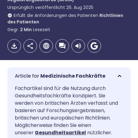
Ursprünglich veröffentlicht
26. Aug 2025
Erfüllt die Anforderungen des Patienten
Richtlinien
des Patienten
Gegr.
2
Min
Lesezeit
Medizinische Fachkräfte
Per E-Mail teilen
🇬🇧 English
🇩🇪 Deutsch
Fachartikel sind für die Nutzung durch
Gesundheitsfachkräfte konzipiert. Sie
werden von britischen Ärzten verfasst und
Teilen über Facebook
🇪🇸 Español
🇫🇷 Français
basieren auf Forschungsergebnissen,
britischen und europäischen Richtlinien.
Teilen über LinkedIn
🇮🇹 Italiano
🇵🇹 Portugu
Möglicherweise finden Sie einen
unserer
Gesundheitsartikel
nützlicher.