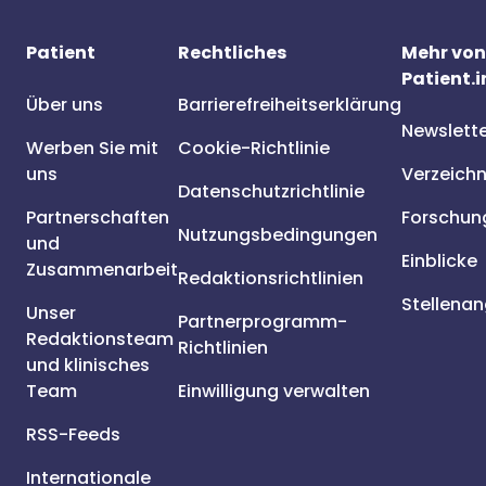
Patient
Rechtliches
Mehr von
Patient.i
Über uns
Barrierefreiheitserklärung
Newslett
Werben Sie mit
Cookie-Richtlinie
uns
Verzeichn
Datenschutzrichtlinie
Partnerschaften
Forschun
Nutzungsbedingungen
und
Einblicke
Zusammenarbeit
Redaktionsrichtlinien
Stellena
Unser
Partnerprogramm-
Redaktionsteam
Richtlinien
und klinisches
Team
Einwilligung verwalten
RSS-Feeds
Internationale