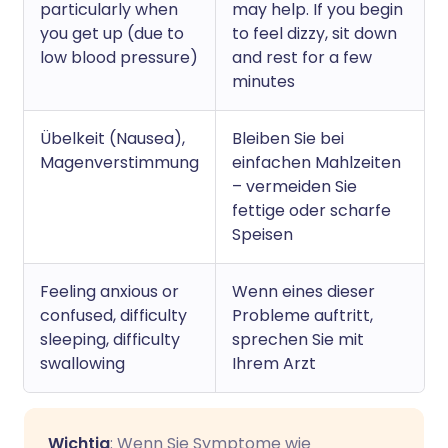
particularly when
may help. If you begin
you get up (due to
to feel dizzy, sit down
low blood pressure)
and rest for a few
minutes
Übelkeit (Nausea),
Bleiben Sie bei
Magenverstimmung
einfachen Mahlzeiten
– vermeiden Sie
fettige oder scharfe
Speisen
Feeling anxious or
Wenn eines dieser
confused, difficulty
Probleme auftritt,
sleeping, difficulty
sprechen Sie mit
swallowing
Ihrem Arzt
Wichtig
: Wenn Sie Symptome wie