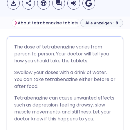
About tetrabenazine tablets
Alle anzeigen · 9
Per E-Mail teilen
🇬🇧 English
🇩🇪 Deutsch
The dose of tetrabenazine varies from
person to person. Your doctor will tell you
Teilen über Facebook
🇪🇸 Español
🇫🇷 Français
how you should take the tablets.
Swallow your doses with a drink of water.
Teilen über LinkedIn
🇮🇹 Italiano
🇵🇹 Portugu
You can take tetrabenazine either before or
after food.
Teilen über X
🇮🇳 हिन्दी
🇮🇱 עברית
Tetrabenazine can cause unwanted effects
such as depression, feeling drowsy, slow
Teilen über WhatsApp
🇸🇦 عربي
🇸🇪 Svenska
muscle movements, and stiffness. Let your
doctor know if this happens to you.
Link kopieren