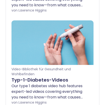
you need to know—from what causes
type 2 diabetes and its common
von Lawrence Higgins
symptoms, to how it’s treated and the
possible complications to watch out for.
Whether you’re newly diagnosed or
supporting someone with the condition,
these videos are here to help you take
control and live well.
Video-Bibliothek für Gesundheit und
Wohlbefinden
Typ-1-Diabetes-Videos
Our type 1 diabetes video hub features
expert-led videos covering everything
you need to know—from what causes
type 1 diabetes and its common
von Lawrence Higgins