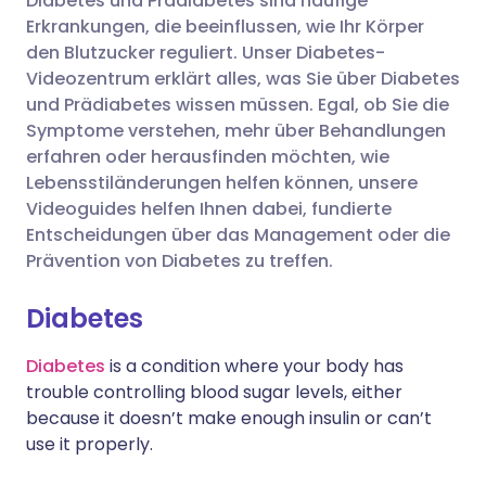
Diabetes und Prädiabetes sind häufige
Erkrankungen, die beeinflussen, wie Ihr Körper
Teilen über LinkedIn
🇮🇹 Italiano
🇵🇹 Portugu
den Blutzucker reguliert. Unser Diabetes-
Videozentrum erklärt alles, was Sie über Diabetes
Teilen über X
🇮🇳 हिन्दी
🇮🇱 עברית
und Prädiabetes wissen müssen. Egal, ob Sie die
Symptome verstehen, mehr über Behandlungen
erfahren oder herausfinden möchten, wie
Teilen über WhatsApp
🇸🇦 عربي
🇸🇪 Svenska
Lebensstiländerungen helfen können, unsere
Videoguides helfen Ihnen dabei, fundierte
Link kopieren
Entscheidungen über das Management oder die
Prävention von Diabetes zu treffen.
Diabetes
Diabetes
is a condition where your body has
trouble controlling blood sugar levels, either
because it doesn’t make enough insulin or can’t
use it properly.