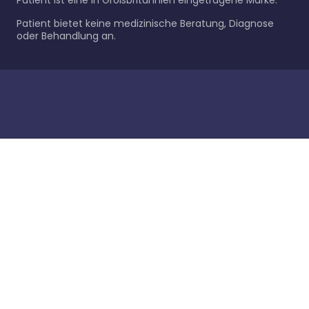
Patient ist eine in Großbritannien eingetragene Marke.
Patient bietet keine medizinische Beratung, Diagnose
oder Behandlung an.