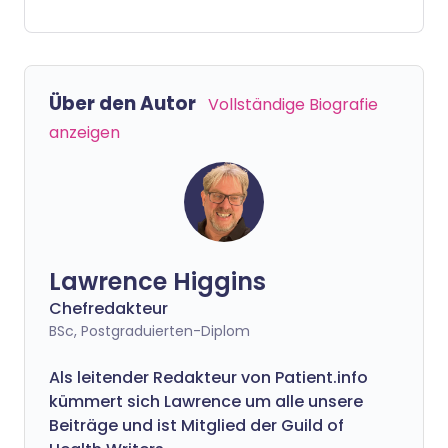
symptoms, to how it’s treated and the
possible complications to watch out for.
Whether you’re newly diagnosed or
supporting someone with the condition,
Über den Autor
Vollständige Biografie
these videos are here to help you take
anzeigen
control and live well.
Lawrence Higgins
Chefredakteur
BSc, Postgraduierten-Diplom
Als leitender Redakteur von Patient.info
kümmert sich Lawrence um alle unsere
Beiträge und ist Mitglied der Guild of