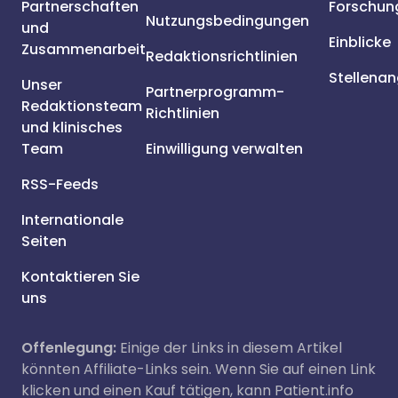
Partnerschaften
Forschun
Nutzungsbedingungen
und
Einblicke
Zusammenarbeit
Redaktionsrichtlinien
Stellena
Unser
Partnerprogramm-
Redaktionsteam
Richtlinien
und klinisches
Team
Einwilligung verwalten
RSS-Feeds
Internationale
Seiten
Kontaktieren Sie
uns
Offenlegung:
Einige der Links in diesem Artikel
könnten Affiliate-Links sein. Wenn Sie auf einen Link
klicken und einen Kauf tätigen, kann Patient.info