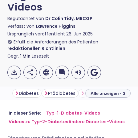
Videos
Begutachtet von
Dr Colin Tidy, MRCGP
Verfasst von
Lawrence Higgins
Ursprünglich veröffentlicht
26. Jun 2025
Erfüllt die Anforderungen des Patienten
redaktionellen Richtlinien
Gegr.
1
Min
Lesezeit
Diabetes
Prädiabetes
Allgemeine Ratschläge
Alle anzeigen · 3
Per E-Mail teilen
🇬🇧 English
🇩🇪 Deutsch
In dieser Serie:
Typ-1-Diabetes-Videos
Videos zu Typ-2-Diabetes
Andere Diabetes-Videos
Über Facebook teilen
🇪🇸 Español
🇫🇷 Français