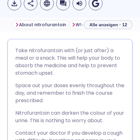
About nitrofurantoin
What is nitrofurantoin used 
Alle anzeigen · 12
Per E-Mail teilen
🇬🇧 English
🇩🇪 Deutsch
Take nitrofurantoin with (or just after) a
meal or a snack. This will help your body to
Teilen über Facebook
🇪🇸 Español
🇫🇷 Français
absorb the medicine and help to prevent
stomach upset.
Teilen über LinkedIn
🇮🇹 Italiano
🇵🇹 Portugu
Space out your doses evenly throughout the
day, and remember to finish the course
Teilen über X
🇮🇳 हिन्दी
🇮🇱 עברית
prescribed.
Nitrofurantoin can darken the colour of your
Teilen über WhatsApp
🇸🇦 عربي
🇸🇪 Svenska
urine. This is nothing to worry about.
Contact your doctor if you develop a cough
Link kopieren