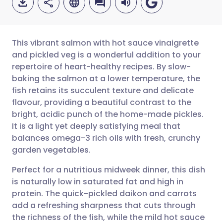
This vibrant salmon with hot sauce vinaigrette
and pickled veg is a wonderful addition to your
repertoire of heart-healthy recipes. By slow-
Per E-Mail teilen
🇬🇧 English
🇩🇪 Deutsch
baking the salmon at a lower temperature, the
fish retains its succulent texture and delicate
Über Facebook teilen
🇪🇸 Español
🇫🇷 Français
flavour, providing a beautiful contrast to the
bright, acidic punch of the home-made pickles.
It is a light yet deeply satisfying meal that
Teilen über LinkedIn
🇮🇹 Italiano
🇵🇹 Portugu
balances omega-3 rich oils with fresh, crunchy
garden vegetables.
Teilen über X
🇮🇳 हिन्दी
🇮🇱 עברית
Perfect for a nutritious midweek dinner, this dish
is naturally low in saturated fat and high in
Teilen über WhatsApp
🇸🇦 عربي
🇸🇪 Svenska
protein. The quick-pickled daikon and carrots
add a refreshing sharpness that cuts through
Link kopieren
the richness of the fish, while the mild hot sauce