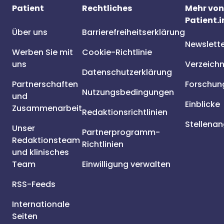
Patient
Rechtliches
Mehr von
Patient.i
Über uns
Barrierefreiheitserklärung
Newslett
Werben Sie mit
Cookie-Richtlinie
uns
Verzeichn
Datenschutzerklärung
Partnerschaften
Forschun
Nutzungsbedingungen
und
Einblicke
Zusammenarbeit
Redaktionsrichtlinien
Stellena
Unser
Partnerprogramm-
Redaktionsteam
Richtlinien
und klinisches
Team
Einwilligung verwalten
RSS-Feeds
Internationale
Seiten