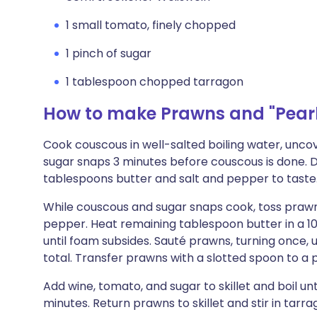
1 small tomato, finely chopped
1 pinch of sugar
1 tablespoon chopped tarragon
How to make Prawns and "Pearl
Cook couscous in well-salted boiling water, uncove
sugar snaps 3 minutes before couscous is done. Dra
tablespoons butter and salt and pepper to taste
While couscous and sugar snaps cook, toss prawn
pepper. Heat remaining tablespoon butter in a 1
until foam subsides. Sauté prawns, turning once, 
total. Transfer prawns with a slotted spoon to a p
Add wine, tomato, and sugar to skillet and boil unt
minutes. Return prawns to skillet and stir in tarra