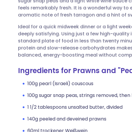
sugar snap peas and a light white wine sauce cr
Per E-Mail teilen
🇬🇧 English
🇩🇪 De
feels remarkably fresh. It is a wonderful way t
aromatic note of fresh tarragon and a hint of
Teilen über Facebook
🇪🇸 Español
🇫🇷 Fra
Ideal for a quick midweek dinner or a light weeke
deeply satisfying. Using just a few high-quality
Teilen über LinkedIn
🇮🇹 Italiano
🇵🇹 Po
standard plate of food in less than twenty min
protein and slow-release carbohydrates makes i
Teilen über X
🇮🇳 हिन्दी
🇮🇱 רית
balanced, energy-boosting meal without compr
Ingredients for Prawns and "Pea
Teilen über WhatsApp
🇸🇦 عربي
🇸🇪 Sv
100g pearl (Israeli) couscous
Link kopieren
100g sugar snap peas, strings removed, then
1 1/2 tablespoons unsalted butter, divided
140g peeled and deveined prawns
60ml trockener Weißwein