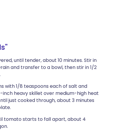
s"
red, until tender, about 10 minutes. Stir in
in and transfer to a bowl, then stir in 1/2
.
s with 1/8 teaspoons each of salt and
0-inch heavy skillet over medium-high heat
until just cooked through, about 3 minutes
late.
il tomato starts to fall apart, about 4
gon.