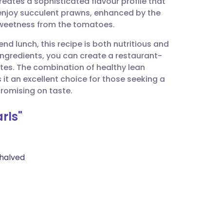
eates a sophisticated flavour profile that
utsch
o enjoy succulent prawns, enhanced by the
 sweetness from the tomatoes.
nçais
nd lunch, this recipe is both nutritious and
 ingredients, you can create a restaurant-
rtuguês
utes. The combination of healthy lean
t an excellent choice for those seeking a
עב
omising on taste.
rls"
enska
 halved