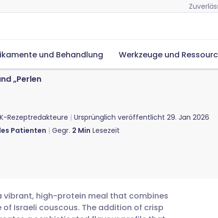
Zuverläs
ikamente und Behandlung
Werkzeuge und Ressour
nd „Perlen
K-Rezeptredakteure
Ursprünglich veröffentlicht
29. Jan 2026
des Patienten
Gegr.
2
Min
Lesezeit
a vibrant, high-protein meal that combines
of Israeli couscous. The addition of crisp