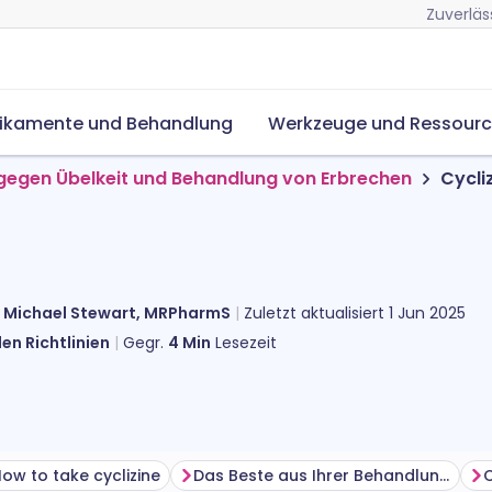
Zuverläs
ikamente und Behandlung
Werkzeuge und Ressour
egen Übelkeit und Behandlung von Erbrechen
Cycli
n
Michael Stewart, MRPharmS
Zuletzt aktualisiert
1 Jun 2025
en Richtlinien
Gegr.
4
Min
Lesezeit
ow to take cyclizine
Das Beste aus Ihrer Behandlung herausholen
C