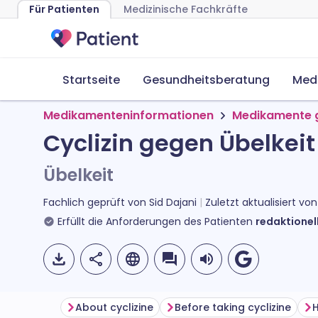
Für Patienten
Medizinische Fachkräfte
Startseite
Gesundheitsberatung
Med
Medikamenteninformationen
Medikamente g
Cyclizin gegen Übelkeit
Übelkeit
Fachlich geprüft von
Sid Dajani
Zuletzt aktualisiert vo
Erfüllt die Anforderungen des Patienten
redaktionell
About cyclizine
Before taking cyclizine
H