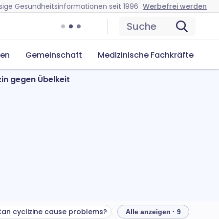
sige Gesundheitsinformationen seit 1996
Werbefrei werden
Suche
cen
Gemeinschaft
Medizinische Fachkräfte
zin gegen Übelkeit
an cyclizine cause problems?
How to store cyclizine
Alle anzeigen · 9