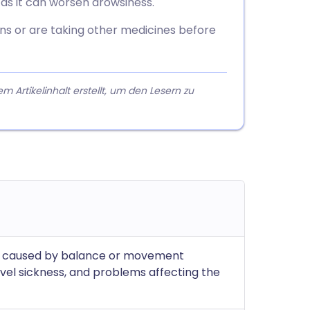
e as it can worsen drowsiness.
ons or are taking other medicines before
rtikelinhalt erstellt, um den Lesern zu
a) caused by balance or movement
vel sickness, and problems affecting the