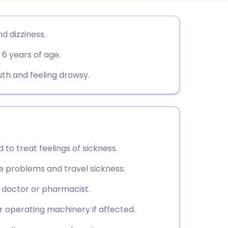
utsch
d dizziness.
 6 years of age.
nçais
h and feeling drowsy.
rtuguês
עב
enska
 to treat feelings of sickness.
e problems and travel sickness.
r doctor or pharmacist.
or operating machinery if affected.