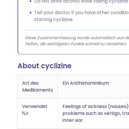
Do not drink alcohol while taking cyclizin
Tell your doctor if you have other conditi
starting cyclizine.
Diese Zusammenfassung wurde automatisch aus dem A
helfen, die wichtigsten Punkte schnell zu verstehen.
About cyclizine
Art des
Ein Antihistaminikum
Medikaments
Verwendet
Feelings of sickness (nause
für
problems such as vertigo, tra
inner ear