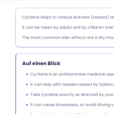
Per E-Mail teilen
🇬🇧 English
🇩🇪 De
Cyclizine helps to reduce sickness (nausea) an
It can be taken by adults and by children over
Über Facebook teilen
🇪🇸 Español
🇫🇷 Fra
The most common side-effects are a dry mout
Teilen über LinkedIn
🇮🇹 Italiano
🇵🇹 Po
Teilen über X
🇮🇳 हिन्दी
🇮🇱 רית
Auf einen Blick
Teilen über WhatsApp
🇸🇦 عربي
🇸🇪 Sv
Cyclizine is an antihistamine medicine used
It can help with nausea caused by balanc
Link kopieren
Take cyclizine exactly as directed by you
It can cause drowsiness, so avoid driving 