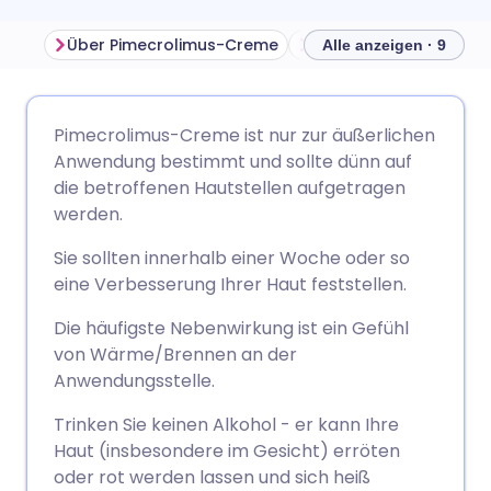
Über Pimecrolimus-Creme
Alle anzeigen · 9
Per E-Mail teilen
🇬🇧 English
🇩🇪 Deutsch
Pimecrolimus-Creme ist nur zur äußerlichen
Anwendung bestimmt und sollte dünn auf
Teilen über Facebook
🇪🇸 Español
🇫🇷 Français
die betroffenen Hautstellen aufgetragen
werden.
Teilen über LinkedIn
🇮🇹 Italiano
🇵🇹 Portugu
Sie sollten innerhalb einer Woche oder so
eine Verbesserung Ihrer Haut feststellen.
Teilen über X
🇮🇳 हिन्दी
🇮🇱 עברית
Die häufigste Nebenwirkung ist ein Gefühl
von Wärme/Brennen an der
Teilen über WhatsApp
🇸🇦 عربي
🇸🇪 Svenska
Anwendungsstelle.
Trinken Sie keinen Alkohol - er kann Ihre
Link kopieren
Haut (insbesondere im Gesicht) erröten
oder rot werden lassen und sich heiß