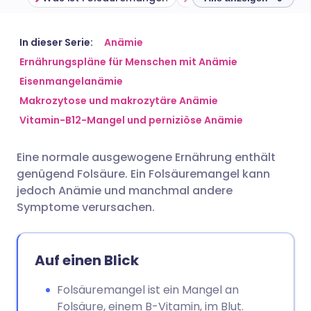
Per E-Mail teilen
🇬🇧 English
🇩🇪 Deutsch
In dieser Serie:
Anämie
Ernährungspläne für Menschen mit Anämie
Eisenmangelanämie
Teilen über Facebook
🇪🇸 Español
🇫🇷 Français
Makrozytose und makrozytäre Anämie
Vitamin-B12-Mangel und perniziöse Anämie
Teilen über LinkedIn
🇮🇹 Italiano
🇵🇹 Portugu
Eine normale ausgewogene Ernährung enthält
Teilen über X
🇮🇳 हिन्दी
🇮🇱 עברית
genügend Folsäure. Ein Folsäuremangel kann
jedoch Anämie und manchmal andere
Teilen über WhatsApp
🇸🇦 عربي
🇸🇪 Svenska
Symptome verursachen.
Link kopieren
Auf einen Blick
Folsäuremangel ist ein Mangel an
Folsäure, einem B-Vitamin, im Blut.