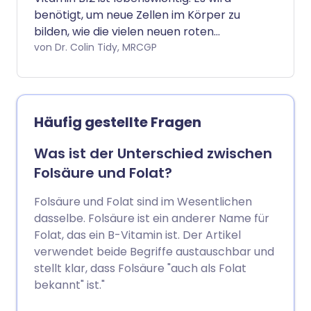
benötigt, um neue Zellen im Körper zu
bilden, wie die vielen neuen roten
Blutkörperchen, die jeden Tag gebildet
von Dr. Colin Tidy, MRCGP
werden. Vitamin B12 kommt in Fleisch,
Fisch, Eiern und Milch vor - aber nicht in
Obst oder Gemüse. Eine normale
ausgewogene Ernährung muss genügend
Häufig gestellte Fragen
Vitamin B12 enthalten. Ein Mangel an
Vitamin B12 führt zu Anämie und
Was ist der Unterschied zwischen
manchmal zu anderen Problemen.
Folsäure und Folat?
Folsäure und Folat sind im Wesentlichen
dasselbe. Folsäure ist ein anderer Name für
Folat, das ein B-Vitamin ist. Der Artikel
verwendet beide Begriffe austauschbar und
stellt klar, dass Folsäure "auch als Folat
bekannt" ist."