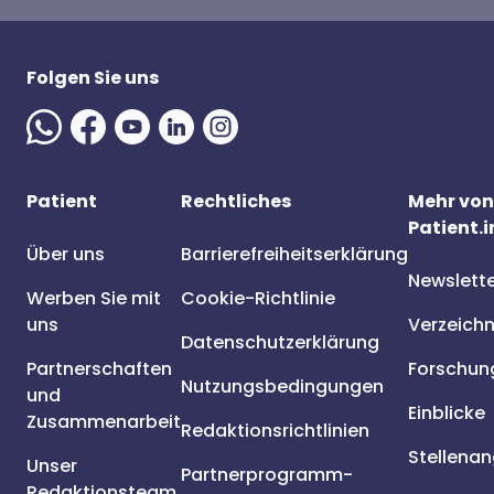
Folgen Sie uns
Patient
Rechtliches
Mehr von
Patient.i
Über uns
Barrierefreiheitserklärung
Newslett
Werben Sie mit
Cookie-Richtlinie
uns
Verzeichn
Datenschutzerklärung
Partnerschaften
Forschun
Nutzungsbedingungen
und
Einblicke
Zusammenarbeit
Redaktionsrichtlinien
Stellena
Unser
Partnerprogramm-
Redaktionsteam