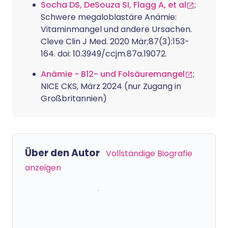
Socha DS, DeSouza SI, Flagg A, et al
;
Schwere megaloblastäre Anämie:
Vitaminmangel und andere Ursachen.
Cleve Clin J Med. 2020 Mär;87(3):153-
164. doi: 10.3949/ccjm.87a.19072.
Anämie - B12- und Folsäuremangel
;
NICE CKS, März 2024 (nur Zugang in
Großbritannien)
Über den Autor
Vollständige Biografie
anzeigen