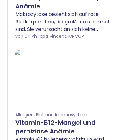
Anämie
Makrozytose bezieht sich auf rote
Blutkörperchen, die größer als normal
sind. Sie verursacht an sich keine
Symptome.
von Dr. Philippa Vincent, MRCGP
Allergien, Blut und Immunsystem
Vitamin-B12-Mangel und
perniziöse Anämie
Vitamin B12 ist lebenswichtig. Es wird