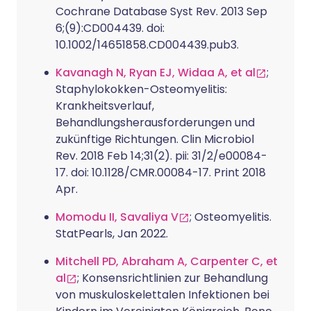
Cochrane Database Syst Rev. 2013 Sep
6;(9):CD004439. doi:
10.1002/14651858.CD004439.pub3.
Kavanagh N, Ryan EJ, Widaa A, et al
;
Staphylokokken-Osteomyelitis:
Krankheitsverlauf,
Behandlungsherausforderungen und
zukünftige Richtungen. Clin Microbiol
Rev. 2018 Feb 14;31(2). pii: 31/2/e00084-
17. doi: 10.1128/CMR.00084-17. Print 2018
Apr.
Momodu II, Savaliya V
; Osteomyelitis.
StatPearls, Jan 2022.
Mitchell PD, Abraham A, Carpenter C, et
al
; Konsensrichtlinien zur Behandlung
von muskuloskelettalen Infektionen bei