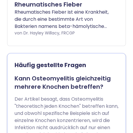
Rheumatisches Fieber
Rheumatisches Fieber ist eine Krankheit,
die durch eine bestimmte Art von
Bakterien namens beta-hämolytische
Streptokokken verursacht wird. Es ist
von Dr. Hayley Willacy, FRCGP
derselbe Erreger, der auch
Halsschmerzen verursachen kann. Es
kann Ihr Herz sowie Ihre Gelenke, Haut
und Ihr Nervensystem beeinträchtigen.
Häufig gestellte Fragen
Kann Osteomyelitis gleichzeitig
mehrere Knochen betreffen?
Der Artikel besagt, dass Osteomyelitis
"theoretisch jeden Knochen" betreffen kann,
und obwohl spezifische Beispiele sich auf
einzelne Knochen konzentrieren, wird die
Infektion nicht ausdrücklich auf nur einen