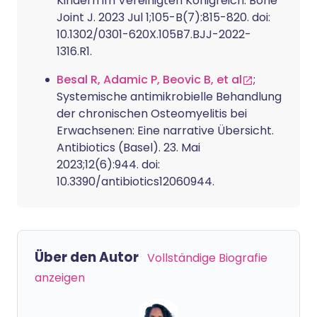
Kindern im Vereinigten Königreich. Bone
Joint J. 2023 Jul 1;105-B(7):815-820. doi:
10.1302/0301-620X.105B7.BJJ-2022-
1316.R1.
Besal R, Adamic P, Beovic B, et al
;
Systemische antimikrobielle Behandlung
der chronischen Osteomyelitis bei
Erwachsenen: Eine narrative Übersicht.
Antibiotics (Basel). 23. Mai
2023;12(6):944. doi:
10.3390/antibiotics12060944.
Über den Autor
Vollständige Biografie
anzeigen