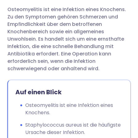
Osteomyelitis ist eine Infektion eines Knochens.
Per E-Mail teilen
🇬🇧 English
🇩🇪 Deutsch
Zu den Symptomen gehören Schmerzen und
Empfindlichkeit über dem betroffenen
Teilen über Facebook
🇪🇸 Español
🇫🇷 Français
Knochenbereich sowie ein allgemeines
Unwohlsein. Es handelt sich um eine ernsthafte
Infektion, die eine schnelle Behandlung mit
Teilen über LinkedIn
🇮🇹 Italiano
🇵🇹 Portugu
Antibiotika erfordert. Eine Operation kann
erforderlich sein, wenn die Infektion
Teilen über X
🇮🇳 हिन्दी
🇮🇱 עברית
schwerwiegend oder anhaltend wird.
Teilen über WhatsApp
🇸🇦 عربي
🇸🇪 Svenska
Auf einen Blick
Link kopieren
Osteomyelitis ist eine Infektion eines
Knochens.
Staphylococcus aureus ist die häufigste
Ursache dieser Infektion.