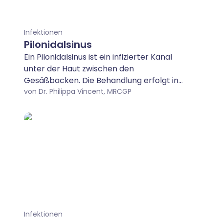
Infektionen
Pilonidalsinus
Ein Pilonidalsinus ist ein infizierter Kanal
unter der Haut zwischen den
Gesäßbacken. Die Behandlung erfolgt in
der Regel operativ. Nach der Operation
von Dr. Philippa Vincent, MRCGP
wird empfohlen, den Bereich durch
regelmäßiges Rasieren oder andere
Haarentfernungsmethoden haarfrei zu
halten.
Infektionen