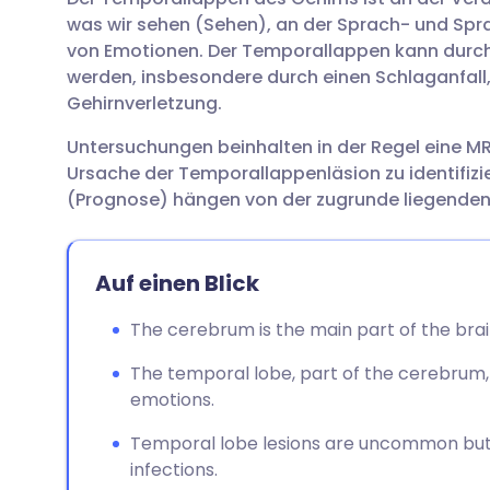
Per E-Mail teilen
🇬🇧 English
🇩🇪 De
was wir sehen (Sehen), an der Sprach- und Spr
von Emotionen. Der Temporallappen kann durch
Über Facebook teilen
🇪🇸 Español
🇫🇷 Fra
werden, insbesondere durch einen Schlaganfall
Gehirnverletzung.
Teilen über LinkedIn
🇮🇹 Italiano
🇵🇹 Po
Untersuchungen beinhalten in der Regel eine M
Ursache der Temporallappenläsion zu identifiz
Teilen über X
🇮🇳 हिन्दी
🇮🇱 רית
(Prognose) hängen von der zugrunde liegenden
Teilen über WhatsApp
🇸🇦 عربي
🇸🇪 Sv
Auf einen Blick
Link kopieren
The cerebrum is the main part of the bra
The temporal lobe, part of the cerebrum,
emotions.
Temporal lobe lesions are uncommon but 
infections.