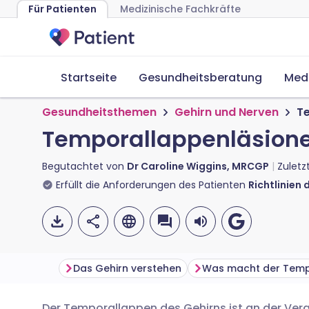
Für Patienten
Medizinische Fachkräfte
Startseite
Gesundheitsberatung
Med
Gesundheitsthemen
Gehirn und Nerven
T
Temporallappenläsion
Begutachtet von
Dr Caroline Wiggins, MRCGP
Zuletz
Erfüllt die Anforderungen des Patienten
Richtlinien 
Das Gehirn verstehen
Der Temporallappen des Gehirns ist an der Vera