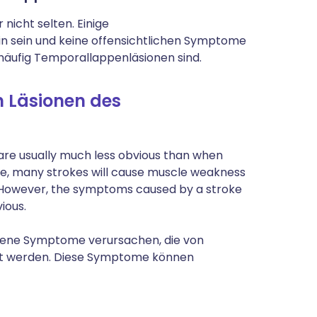
nicht selten. Einige
n sein und keine offensichtlichen Symptome
 häufig Temporallappenläsionen sind.
 Läsionen des
re usually much less obvious than when
ple, many strokes will cause muscle weakness
y. However, the symptoms caused by a stroke
ious.
dene Symptome verursachen, die von
kt werden. Diese Symptome können