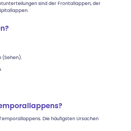
unterteilungen sind der Frontallappen, der
pitallappen.
en?
n (Sehen).
.
Temporallappens?
s Temporallappens. Die häufigsten Ursachen