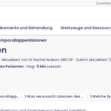
Zuverläs
ikamente und Behandlung
Werkzeuge und Ressour
emporallappenläsionen
en
t aktualisiert von
Dr Rachel Hudson, MRCGP
Zuletzt aktualisiert
2
des Patienten
Gegr.
5
Min
Lesezeit
Was macht der Temporallappen?
Was verursacht Läsionen des Temporallappens?
rbeitung und Speicherung dessen beteiligt,