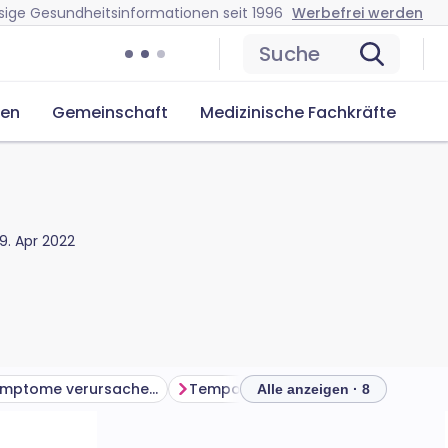
sige Gesundheitsinformationen seit 1996
Werbefrei werden
Suche
cen
Gemeinschaft
Medizinische Fachkräfte
9. Apr 2022
Welche Symptome verursachen Läsionen des Temporallappens?
Temporallappenepilepsie
Alle anzeigen · 8