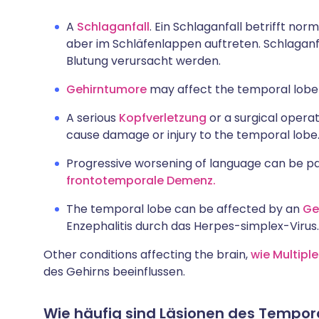
A
Schlaganfall
. Ein Schlaganfall betrifft no
aber im Schläfenlappen auftreten. Schlaganfä
Blutung verursacht werden.
Gehirntumore
may affect the temporal lobe 
A serious
Kopfverletzung
or a surgical opera
cause damage or injury to the temporal lobe
Progressive worsening of language can be pa
frontotemporale Demenz.
The temporal lobe can be affected by an
Ge
Enzephalitis durch das Herpes-simplex-Virus.
Other conditions affecting the brain,
wie Multiple
des Gehirns beeinflussen.
Wie häufig sind Läsionen des Tempor