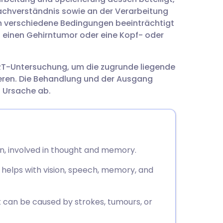
utsch
achverständnis sowie an der Verarbeitung
 verschiedene Bedingungen beeinträchtigt
nçais
, einen Gehirntumor oder eine Kopf- oder
rtuguês
RT-Untersuchung, um die zugrunde liegende
ieren. Die Behandlung und der Ausgang
עב
 Ursache ab.
enska
in, involved in thought and memory.
 helps with vision, speech, memory, and
can be caused by strokes, tumours, or