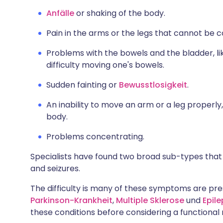
Anfälle
or shaking of the body.
Pain in the arms or the legs that cannot be c
Problems with the bowels and the bladder, li
difficulty moving one's bowels.
Sudden fainting or
Bewusstlosigkeit
.
An inability to move an arm or a leg properly
body.
Problems concentrating.
Specialists have found two broad sub-types th
and seizures.
The difficulty is many of these symptoms are pres
Parkinson-Krankheit
,
Multiple Sklerose
und
Epile
these conditions before considering a functional 