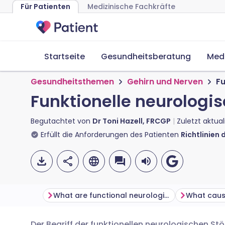
Für Patienten
Medizinische Fachkräfte
Startseite
Gesundheitsberatung
Med
Gesundheitsthemen
Gehirn und Nerven
Fu
Funktionelle neurologi
Begutachtet von
Dr Toni Hazell, FRCGP
Zuletzt aktual
Erfüllt die Anforderungen des Patienten
Richtlinien 
What are functional neurological disorders?
Der Begriff der funktionellen neurologischen St