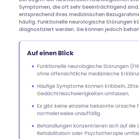
Per E-Mail teilen
🇬🇧 English
🇩🇪 De
Symptomen, die oft sehr beeinträchtigend sind
entsprechend ihres medizinischen Bezugsrahmen
Teilen über Facebook
🇪🇸 Español
🇫🇷 Fra
häufig. Funktionelle neurologische Störungen k
diagnostiziert werden. Sie können jedoch beha
Teilen über LinkedIn
🇮🇹 Italiano
🇵🇹 Po
Auf einen Blick
Teilen über X
🇮🇳 हिन्दी
🇮🇱 רית
Funktionelle neurologische Störungen (
ohne offensichtliche medizinische Erkläru
Teilen über WhatsApp
🇸🇦 عربي
🇸🇪 Sv
Häufige Symptome können Kribbeln, Zitt
Link kopieren
Gedächtnisschwierigkeiten umfassen.
Es gibt keine einzelne bekannte Ursache f
normalerweise unauffällig.
Behandlungen konzentrieren sich auf di
Rehabilitation oder Psychotherapie umfa