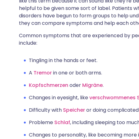
like this term because it can sound like they're be
helpful to be given some sort of label. Patients 
disorders have begun to form groups to help under
they can compare symptoms and help each oth
Common symptoms that are experienced by people
include:
Tingling in the hands or feet.
A
Tremor
in one or both arms.
Kopfschmerzen
oder
Migräne
.
Changes in eyesight, like
verschwommenes 
Difficulty with
Speicher
or doing complicated 
Probleme
Schlaf
, including sleeping too much 
Changes to personality, like becoming more i