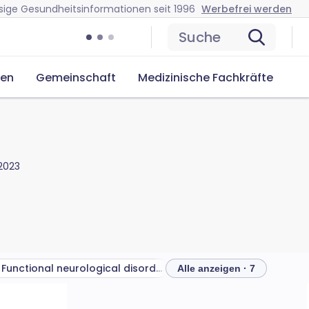
sige Gesundheitsinformationen seit 1996
Werbefrei werden
Suche
cen
Gemeinschaft
Medizinische Fachkräfte
 2023
Functional neurological disorder treatments
Alle anzeigen · 7