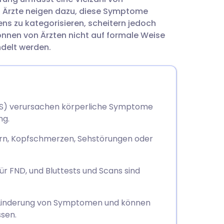
utsch
. Ärzte neigen dazu, diese Symptome
s zu kategorisieren, scheitern jedoch
nçais
önnen von Ärzten nicht auf formale Weise
ndelt werden.
rtuguês
עב
FNS) verursachen körperliche Symptome
ng.
enska
ern, Kopfschmerzen, Sehstörungen oder
ür FND, und Bluttests und Scans sind
e Linderung von Symptomen und können
ssen.