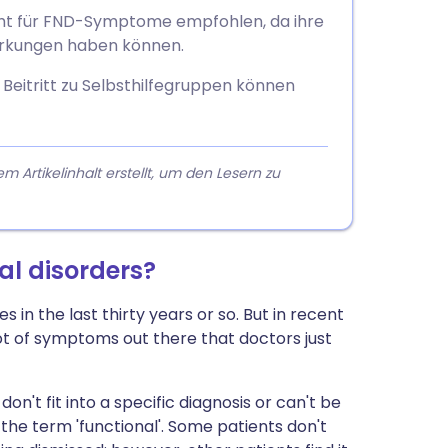
ht für FND-Symptome empfohlen, da ihre
irkungen haben können.
Beitritt zu Selbsthilfegruppen können
rtikelinhalt erstellt, um den Lesern zu
al disorders?
n the last thirty years or so. But in recent
ot of symptoms out there that doctors just
t fit into a specific diagnosis or can't be
the term 'functional'. Some patients don't