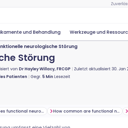
Zuverläs
ikamente und Behandlung
Werkzeuge und Ressour
nktionelle neurologische Störung
sche Störung
isiert von
Dr Hayley Willacy, FRCGP
Zuletzt aktualisiert
30. Jan
des Patienten
Gegr.
5
Min
Lesezeit
What causes functional neurological disorders?
How common are functional neurological disorders?
örung umfasst eine Vielzahl von