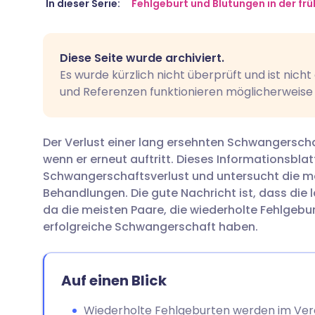
Per E-Mail teilen
🇬🇧 English
🇩🇪 De
In dieser Serie:
Fehlgeburt und Blutungen in der f
Über Facebook teilen
🇪🇸 Español
🇫🇷 Fra
Diese Seite wurde archiviert.
Es wurde kürzlich nicht überprüft und ist nich
Teilen über LinkedIn
🇮🇹 Italiano
🇵🇹 Po
und Referenzen funktionieren möglicherweise
Teilen über X
🇮🇳 हिन्दी
🇮🇱 רית
Der Verlust einer lang ersehnten Schwangersch
wenn er erneut auftritt. Dieses Informationsblat
Teilen über WhatsApp
🇸🇦 عربي
🇸🇪 Sv
Schwangerschaftsverlust und untersucht die mö
Behandlungen. Die gute Nachricht ist, dass die l
da die meisten Paare, die wiederholte Fehlgebur
Link kopieren
erfolgreiche Schwangerschaft haben.
Auf einen Blick
Wiederholte Fehlgeburten werden im Verei