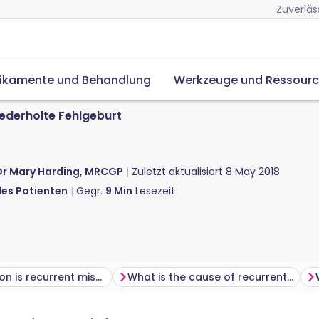
Zuverläs
ikamente und Behandlung
Werkzeuge und Ressour
ederholte Fehlgeburt
Dr Mary Harding, MRCGP
Zuletzt aktualisiert
8 May 2018
des Patienten
Gegr.
9
Min
Lesezeit
How common is recurrent miscarriage?
What is the cause of recurrent miscarriage?