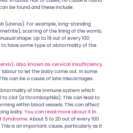
ws. In about half of cases, no cause is found
s can be found and these include:
 (uterus). For example, long-standing
tritis), scarring of the lining of the womb,
 unusual shape. Up to 19 out of every 100
 to have some type of abnormality of the
vix), also known as cervical insufficiency.
f labour to let the baby come out. In some
This can be a cause of late miscarriages.
 abnormality of the immune system which
 to clot (a thrombophilia). This can lead to
ming within blood vessels. This can affect
ping baby.
You can read more about it in
id Syndrome.
About 5 to 20 out of every 100
is is an important cause, particularly as it