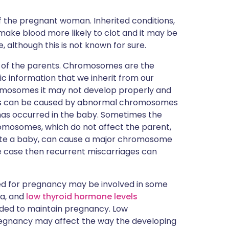
f the pregnant woman. Inherited conditions,
 make blood more likely to clot and it may be
, although this is not known for sure.
 of the parents. Chromosomes are the
ic information that we inherit from our
romosomes it may not develop properly and
ges can be caused by abnormal chromosomes
h has occurred in the baby. Sometimes the
romosomes, which do not affect the parent,
ate a baby, can cause a major chromosome
he case then recurrent miscarriages can
 for pregnancy may be involved in some
ia, and
low thyroid hormone levels
ded to maintain pregnancy. Low
pregnancy may affect the way the developing