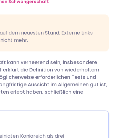
utsch
rühen Schwangerschaft
nçais
t auf dem neuesten Stand. Externe Links
rtuguês
 nicht mehr.
עב
aft kann verheerend sein, insbesondere
t erklärt die Definition von wiederholtem
enska
glicherweise erforderlichen Tests und
angfristige Aussicht im Allgemeinen gut ist,
ten erlebt haben, schließlich eine
nigten Königreich als drei