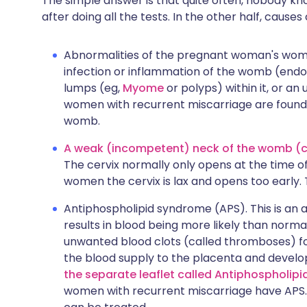
The simple answer is that quite often, nobody kno
after doing all the tests. In the other half, cause
Abnormalities of the pregnant woman's womb
infection or inflammation of the womb (endome
lumps (eg,
Myome
or polyps) within it, or an
women with recurrent miscarriage are found
womb.
A weak (incompetent) neck of the womb (cer
The cervix normally only opens at the time o
women the cervix is lax and opens too early. 
Antiphospholipid syndrome (APS). This is an
results in blood being more likely than normal
unwanted blood clots (called thromboses) for
the blood supply to the placenta and develo
the separate leaflet called Antiphospholip
women with recurrent miscarriage have APS. Th