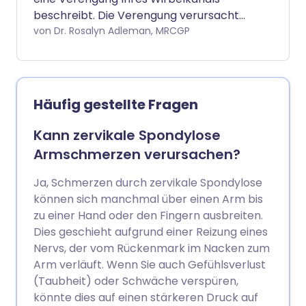
beschreibt. Die Verengung verursacht
möglicherweise keine Symptome.
von Dr. Rosalyn Adleman, MRCGP
Allerdings kann die Verengung
fortschreiten und zu Quetschungen
(Druck) auf Ihre Nerven im Rückenmark
oder auf die Wirbelsäule führen.
Häufig gestellte Fragen
Spinalkanalstenose verursacht
Rückenschmerzen und Beinschmerzen.
Kann zervikale Spondylose
Am häufigsten tritt sie beim Gehen auf.
Armschmerzen verursachen?
Muskelschwäche in den Beinen kann
dazu führen, dass Sie sich unsicher fühlen.
Ja, Schmerzen durch zervikale Spondylose
Dies kann beide Beine oder nur ein Bein
können sich manchmal über einen Arm bis
betreffen. Eine Spinalkanalstenose im
zu einer Hand oder den Fingern ausbreiten.
Halswirbelbereich (Halswirbelsäule) kann
Dies geschieht aufgrund einer Reizung eines
auch Schmerzen und Schwäche in den
Nervs, der vom Rückenmark im Nacken zum
Schultern und Armen verursachen.
Arm verläuft. Wenn Sie auch Gefühlsverlust
Spinalkanalstenose kann oft mit
(Taubheit) oder Schwäche verspüren,
einfachen Maßnahmen behandelt
könnte dies auf einen stärkeren Druck auf