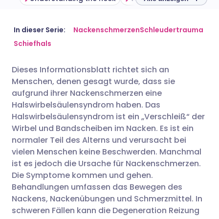
Per E-Mail teilen
🇬🇧 English
🇩🇪 Deutsch
In dieser Serie:
Nackenschmerzen
Schleudertrauma
Schiefhals
Teilen über Facebook
🇪🇸 Español
🇫🇷 Français
Dieses Informationsblatt richtet sich an
Menschen, denen gesagt wurde, dass sie
Teilen über LinkedIn
🇮🇹 Italiano
🇵🇹 Portugu
aufgrund ihrer Nackenschmerzen eine
Halswirbelsäulensyndrom haben. Das
Teilen über X
🇮🇳 हिन्दी
🇮🇱 עברית
Halswirbelsäulensyndrom ist ein „Verschleiß“ der
Wirbel und Bandscheiben im Nacken. Es ist ein
normaler Teil des Alterns und verursacht bei
Teilen über WhatsApp
🇸🇦 عربي
🇸🇪 Svenska
vielen Menschen keine Beschwerden. Manchmal
ist es jedoch die Ursache für Nackenschmerzen.
Link kopieren
Die Symptome kommen und gehen.
Behandlungen umfassen das Bewegen des
Nackens, Nackenübungen und Schmerzmittel. In
schweren Fällen kann die Degeneration Reizung