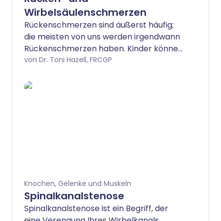
Wirbelsäulenschmerzen
Rückenschmerzen sind äußerst häufig;
die meisten von uns werden irgendwann
Rückenschmerzen haben. Kinder können
Rückenschmerzen bekommen, aber sie
von Dr. Toni Hazell, FRCGP
sind bei Erwachsenen häufiger. Dieses
Faltblatt gibt einige allgemeine
Informationen über den Rücken und
Rückenschmerzen. Es wird Sie auch zu
Seiten mit detaillierteren Informationen
über die verschiedenen Erkrankungen
führen, die Rückenschmerzen
verursachen können.
Knochen, Gelenke und Muskeln
Spinalkanalstenose
Spinalkanalstenose ist ein Begriff, der
eine Verengung Ihres Wirbelkanals