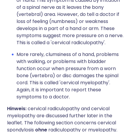
or hand. This symptom is caused by irritation
of a spinal nerve as it leaves the bony
(vertebral) area. However, do tell a doctor if
loss of feeling (numbness) or weakness
develops in a part of a hand or arm. These
symptoms suggest more pressure on a nerve.
This is called a 'cervical radiculopathy'.
More rarely, clumsiness of a hand, problems
with walking, or problems with bladder
function occur when pressure from a worn
bone (vertebra) or disc damages the spinal
cord. This is called 'cervical myelopathy'.
Again, it is important to report these
symptoms to a doctor.
Hinweis:
cervical radiculopathy and cervical
myelopathy are discussed further later in the
leaflet. The following section concerns cervical
spondylosis
ohne
radiculopathy or myelopathy.