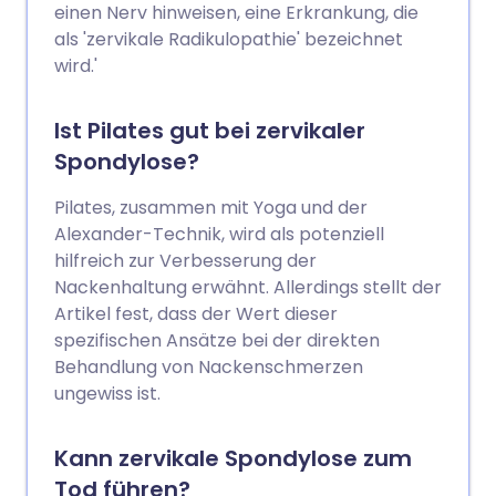
werden, wie Schmerzmitteln, so aktiv wie
einen Nerv hinweisen, eine Erkrankung, die
möglich zu bleiben und Gewicht zu
als 'zervikale Radikulopathie' bezeichnet
verlieren, wenn Sie übergewichtig sind.
wird.'
Manchmal werden Steroidinjektionen
oder eine Operation empfohlen, wenn
Ist Pilates gut bei zervikaler
einfache Maßnahmen keinen Erfolg
Spondylose?
zeigen.
Pilates, zusammen mit Yoga und der
Alexander-Technik, wird als potenziell
hilfreich zur Verbesserung der
Nackenhaltung erwähnt. Allerdings stellt der
Artikel fest, dass der Wert dieser
spezifischen Ansätze bei der direkten
Behandlung von Nackenschmerzen
ungewiss ist.
Kann zervikale Spondylose zum
Tod führen?