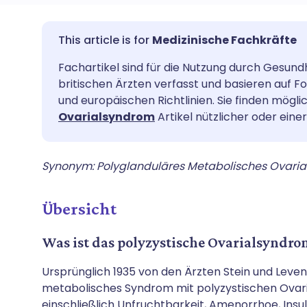
Per E-Mail teilen
🇬🇧 English
🇩🇪 De
Medizinische Fachkräfte
Fachartikel sind für die Nutzung durch Gesund
Über Facebook teilen
🇪🇸 Español
🇫🇷 Fra
britischen Ärzten verfasst und basieren auf 
und europäischen Richtlinien. Sie finden mögl
Teilen über LinkedIn
🇮🇹 Italiano
🇵🇹 Po
Ovarialsyndrom
Artikel nützlicher oder ein
Teilen über X
🇮🇳 हिन्दी
🇮🇱 רית
Synonym:
Polyglanduläres Metabolisches Ovari
Teilen über WhatsApp
🇸🇦 عربي
🇸🇪 Sv
Übersicht
Link kopieren
Was ist das polyzystische Ovarialsyndro
Ursprünglich 1935 von den Ärzten Stein und Leven
metabolisches Syndrom mit polyzystischen Ova
einschließlich Unfruchtbarkeit, Amenorrhoe, Insul