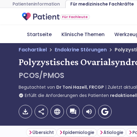
Patienteninformation
Für medizinische Fachkräfte
Für Fachleute
Startseite
Klinische Themen
Werkzeu
Fachartikel
Endokrine Störungen
Polyzyst
Polyzystisches Ovarialsynd
PCOS/PMOS
Begutachtet von
Dr Toni Hazell, FRCGP
Zuletzt aktual
Erfüllt die Anforderungen des Patienten
redaktionell
Übersicht
Epidemiologie
Ätiologie
P