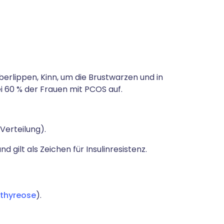
erlippen, Kinn, um die Brustwarzen und in
bei 60 % der Frauen mit PCOS auf.
 Verteilung).
 gilt als Zeichen für Insulinresistenz.
thyreose
).