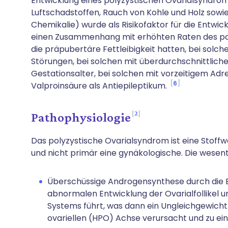
Entwicklung eines polyzystischen Ovarialsyndrom
Luftschadstoffen, Rauch von Kohle und Holz sowie
Chemikalie) wurde als Risikofaktor für die Entwick
einen Zusammenhang mit erhöhten Raten des pol
die präpubertäre Fettleibigkeit hatten, bei solch
Störungen, bei solchen mit überdurchschnittlic
Gestationsalter, bei solchen mit vorzeitigem A
6
Valproinsäure als Antiepileptikum.
2
Pathophysiologie
Das polyzystische Ovarialsyndrom ist eine Sto
und nicht primär eine gynäkologische. Die wesen
Überschüssige Androgensynthese durch die Ei
abnormalen Entwicklung der Ovarialfollikel 
Systems führt, was dann ein Ungleichgewich
ovariellen (HPO) Achse verursacht und zu e