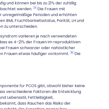
fig und können bei bis zu 21% der zufällig
3
obachtet werden.
Die Frauen mit
her unregelmäßige Perioden und erhöhten
en BMI, Fruchtbarkeitsstatus, Parität, LH und
n zu unterscheiden.
alsyndrom variieren je nach verwendeten
dass es 4-21% der Frauen im reproduktiven
 bei Frauen schwarzer oder nahöstlicher
5
hen Frauen etwas häufiger vorkommt.
Die
omponente für PCOS gibt, obwohl bisher keine
 dass verschiedene Faktoren die Entwicklung
d Lebensstil, Fettleibigkeit,
ekannt, dass Rauchen das Risiko der