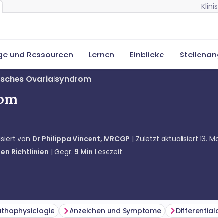
Klin
ge und Ressourcen
Lernen
Einblicke
Stellena
isches Ovarialsyndrom
rom
isiert von
Dr Philippa Vincent, MRCGP
Zuletzt aktualisiert
13. M
en Richtlinien
Gegr.
9
Min
Lesezeit
athophysiologie
Anzeichen und Symptome
Differentia