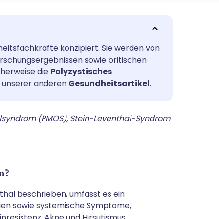
utsch
heitsfachkräfte konzipiert. Sie werden von
nçais
Forschungsergebnissen sowie britischen
icherweise die
Polyzystisches
rtuguês
er unserer anderen
Gesundheitsartikel
.
עב
alsyndrom (PMOS),
Stein-Leventhal-Syndrom
enska
m?
thal beschrieben, umfasst es ein
rien sowie systemische Symptome,
inresistenz, Akne und Hirsutismus.