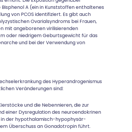
s erhöht. Die Exposition gegenüber
 Bisphenol A (ein in Kunststoffen enthaltenes
lung von PCOS identifiziert. Es gibt auch
yzystischen Ovarialsyndroms bei Frauen,
en mit angeborenen virilisierenden
hem oder niedrigem Geburtsgewicht für das
drenarche und bei der Verwendung von
ffwechselerkrankung des Hyperandrogenismus
tlichen Veränderungen sind:
erstöcke und die Nebennieren, die zur
und einer Dysregulation des neuroendokrinen
t in der hypothalamisch-hypophysär-
inem Überschuss an Gonadotropin führt.