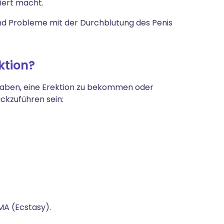
giert macht.
nd Probleme mit der Durchblutung des Penis
ktion?
u haben, eine Erektion zu bekommen oder
ckzuführen sein:
MA (Ecstasy).