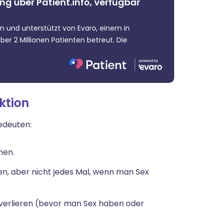
ng über Patient.info, verfügbar
ern und unterstützt von Evaro, einem in
er 2 Millionen Patienten betreut. Die
ktion
edeuten:
nen.
, aber nicht jedes Mal, wenn man Sex
 verlieren (bevor man Sex haben oder