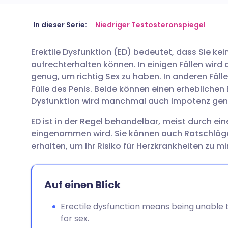
Per E-Mail teilen
🇬🇧 English
🇩🇪 De
In dieser Serie:
Niedriger Testosteronspiegel
Erektile Dysfunktion (ED) bedeutet, dass Sie k
Teilen über Facebook
🇪🇸 Español
🇫🇷 Fra
aufrechterhalten können. In einigen Fällen wird de
genug, um richtig Sex zu haben. In anderen Fäll
Teilen über LinkedIn
🇮🇹 Italiano
🇵🇹 Po
Fülle des Penis. Beide können einen erheblichen E
Dysfunktion wird manchmal auch Impotenz gen
Teilen über X
🇮🇳 हिन्दी
🇮🇱 רית
ED ist in der Regel behandelbar, meist durch ei
eingenommen wird. Sie können auch Ratschläg
Teilen über WhatsApp
🇸🇦 عربي
🇸🇪 Sv
erhalten, um Ihr Risiko für Herzkrankheiten zu mi
Link kopieren
Auf einen Blick
Erectile dysfunction means being unable 
for sex.