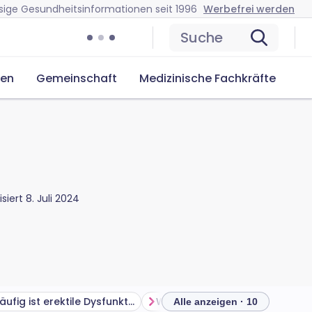
sige Gesundheitsinformationen seit 1996
Werbefrei werden
Suche
cen
Gemeinschaft
Medizinische Fachkräfte
isiert
8. Juli 2024
Wie häufig ist erektile Dysfunktion?
Wie w
Alle anzeigen · 10