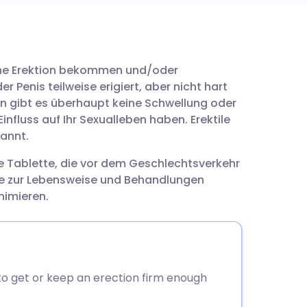
utsch
eine Erektion bekommen und/oder
nçais
r Penis teilweise erigiert, aber nicht hart
en gibt es überhaupt keine Schwellung oder
rtuguês
influss auf Ihr Sexualleben haben. Erektile
annt.
עב
ne Tablette, die vor dem Geschlechtsverkehr
e zur Lebensweise und Behandlungen
enska
nimieren.
to get or keep an erection firm enough